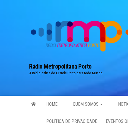
Skip
to
the
content
Rádio Metropolitana Porto
A Rádio online do Grande Porto para todo Mundo
HOME
QUEM SOMOS
NOTÍ
POLÍTICA DE PRIVACIDADE
EVENTOS O