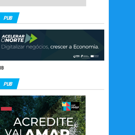
PUB
UB
PUB