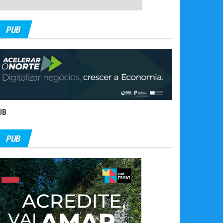
PUB
UB
PUB