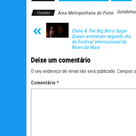
Gondoma
Área Metropolitana do Porto
Etiquetas
Chino & The Big Bet e Sugar
Queen animaram segundo dia
do Festival Internacional de
Blues da Maia
Deixe um comentário
O seu endereço de email não será publicado.
Campos o
Comentário
*