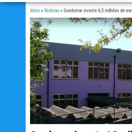
Início
»
Notícias
»
Gondomar investe 6,3 milhões de eur