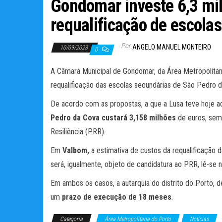
Gondomar investe 6,3 mi
requalificação de escola
Por
ANGELO MANUEL MONTEIRO
10/09/2023
0
A Câmara Municipal de Gondomar, da Área Metropolitana
requalificação das escolas secundárias de São Pedro 
De acordo com as propostas, a que a Lusa teve hoje a
Pedro da Cova custará 3,158 milhões
de euros, sem 
Resiliência (PRR).
Em
Valbom,
a estimativa de custos da requalificação 
será, igualmente, objeto de candidatura ao PRR, lê-se 
Em ambos os casos, a autarquia do distrito do Porto, de
um
prazo de execução de 18 meses
.
Categoria
Área Metropolitana do Porto
Notícias