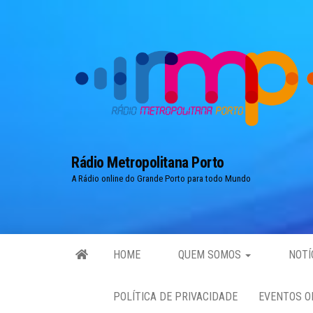
Skip
to
the
content
Rádio Metropolitana Porto
A Rádio online do Grande Porto para todo Mundo
HOME
QUEM SOMOS
NOTÍ
POLÍTICA DE PRIVACIDADE
EVENTOS O