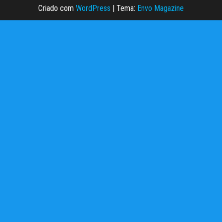
Criado com
WordPress
|
Tema:
Envo Magazine