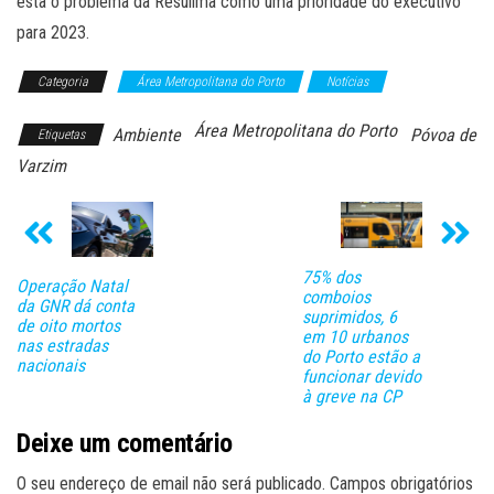
esta o problema da Resulima como uma prioridade do executivo
para 2023.
Categoria
Área Metropolitana do Porto
Notícias
Área Metropolitana do Porto
Ambiente
Póvoa de
Etiquetas
Varzim
75% dos
Operação Natal
comboios
da GNR dá conta
suprimidos, 6
de oito mortos
em 10 urbanos
nas estradas
do Porto estão a
nacionais
funcionar devido
à greve na CP
Deixe um comentário
O seu endereço de email não será publicado.
Campos obrigatórios