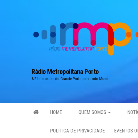
Skip
to
the
content
Rádio Metropolitana Porto
A Rádio online do Grande Porto para todo Mundo
HOME
QUEM SOMOS
NOTÍ
POLÍTICA DE PRIVACIDADE
EVENTOS O