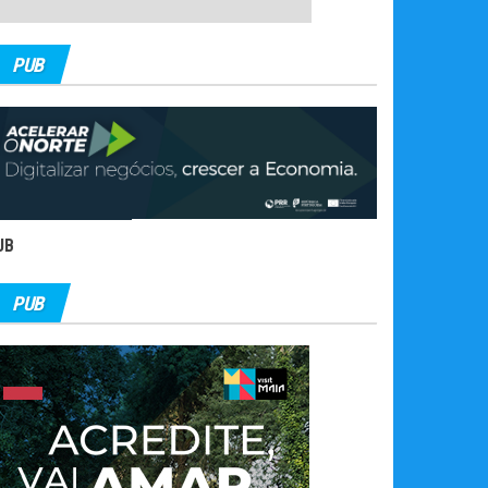
PUB
UB
PUB