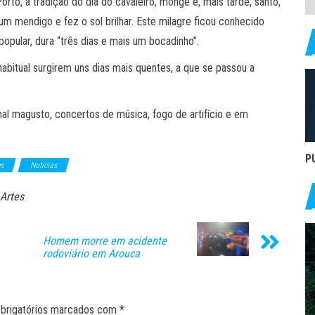
to, a tradição do dia do cavaleiro, monge e, mais tarde, santo,
m mendigo e fez o sol brilhar. Este milagre ficou conhecido
opular, dura “três dias e mais um bocadinho”.
habitual surgirem uns dias mais quentes, a que se passou a
nal magusto, concertos de música, fogo de artifício e em
P
es
Notícias
 Artes
Homem morre em acidente
rodoviário em Arouca
brigatórios marcados com
*