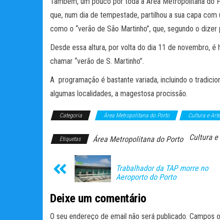
Também, um pouco por toda a Área Metropolitana do Por
que, num dia de tempestade, partilhou a sua capa com u
como o “verão de São Martinho”, que, segundo o dizer p
Desde essa altura, por volta do dia 11 de novembro, é 
chamar “verão de S. Martinho”.
A programação é bastante variada, incluindo o tradicio
algumas localidades, a magestosa procissão.
Categoria
Área Metropolitana do Porto
Cultura e Art
Cultura e
Área Metropolitana do Porto
Etiquetas
Trabalhador da TAP morre no
Aeroporto do Porto
Deixe um comentário
O seu endereço de email não será publicado.
Campos o