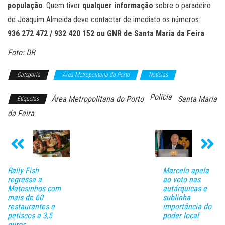
população
. Quem tiver
qualquer informação
sobre o paradeiro
de Joaquim Almeida deve contactar de imediato os números:
936 272 472 / 932 420 152 ou GNR de Santa Maria da Feira
.
Foto: DR
Categoria
Área Metropolitana do Porto
Notícias
Polícia
Área Metropolitana do Porto
Santa Maria
Etiquetas
da Feira
Rally Fish
Marcelo apela
regressa a
ao voto nas
Matosinhos com
autárquicas e
mais de 60
sublinha
restaurantes e
importância do
petiscos a 3,5
poder local
euros