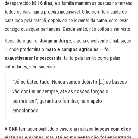
desaparecido há
16 dias
, e a família mantém as buscas no terreno
todos os dias, numa procura incansável. O homem terá saído de
casa logo pela manhã, depois de se levantar da cama, sem levar
consigo quaisquer pertences. Desde então, não voltou a ser visto.
Segundo o genro,
Joaquim Jorge
, a zona envolvente à habitação
— onde predomina o
mato e campos agrícolas
— foi
exaustivamente percorrida
, tanto pela família como pelas
autoridades, sem sucesso.
“Já se bateu tudo. Nunca vamos desistir […] as buscas
vão continuar sempre, até as nossas forças o
permitirem”, garantiu o familiar, num apelo
emocionado.
A
GNR
tem acompanhado o caso e já realizou
buscas com cães
pisteiros e drones
, mas
até ao momento não foi encontrada