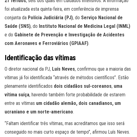
21 feridos
, seis dos quais em cuidados intensivos. A informação
foi atualizada esta quinta-feira, em conferência de imprensa
conjunta da
Polícia Judiciária (PJ)
, do
Serviço Nacional de
Saúde (SNS)
, do
Instituto Nacional de Medicina Legal (INML)
e do
Gabinete de Prevenção e Investigação de Acidentes
com Aeronaves e Ferroviários (GPIAAF)
.
Identificação das vítimas
O diretor nacional da PJ,
Luís Neves
, confirmou que a maioria das
vítimas já foi identificada “através de métodos científicos”. Estão
plenamente identificados
dois cidadãos sul-coreanos
,
uma
vítima suíça
, havendo também forte probabilidade de estarem
entre as vítimas
um cidadão alemão, dois canadianos, um
ucraniano e um norte-americano
.
“Faltam identificar três vítimas, mas acreditamos que isso será
conseguido no mais curto espaço de tempo”, afirmou Luís Neves.