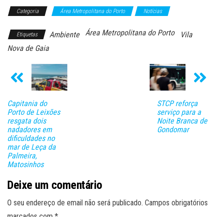
Categoria
Área Metropolitana do Porto
Notícias
Área Metropolitana do Porto
Ambiente
Vila
Etiquetas
Nova de Gaia
Capitania do
STCP reforça
Porto de Leixões
serviço para a
resgata dois
Noite Branca de
nadadores em
Gondomar
dificuldades no
mar de Leça da
Palmeira,
Matosinhos
Deixe um comentário
O seu endereço de email não será publicado.
Campos obrigatórios
marcados com
*