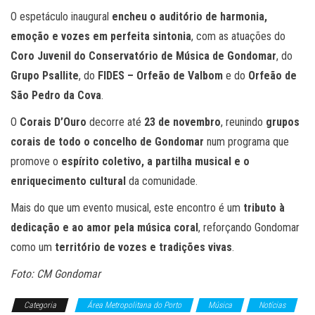
O espetáculo inaugural
encheu o auditório de harmonia,
emoção e vozes em perfeita sintonia
, com as atuações do
Coro Juvenil do Conservatório de Música de Gondomar
, do
Grupo Psallite
, do
FIDES – Orfeão de Valbom
e do
Orfeão de
São Pedro da Cova
.
O
Corais D’Ouro
decorre até
23 de novembro
, reunindo
grupos
corais de todo o concelho de Gondomar
num programa que
promove o
espírito coletivo, a partilha musical e o
enriquecimento cultural
da comunidade.
Mais do que um evento musical, este encontro é um
tributo à
dedicação e ao amor pela música coral
, reforçando Gondomar
como um
território de vozes e tradições vivas
.
Foto: CM Gondomar
Categoria
Área Metropolitana do Porto
Música
Notícias