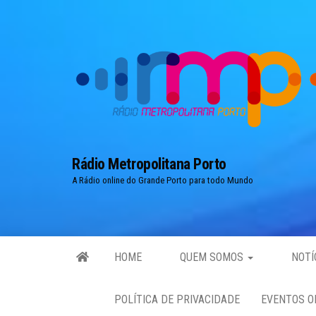
Skip
to
the
content
Rádio Metropolitana Porto
A Rádio online do Grande Porto para todo Mundo
HOME
QUEM SOMOS
NOTÍ
POLÍTICA DE PRIVACIDADE
EVENTOS O