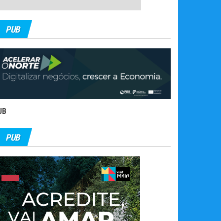
PUB
UB
PUB