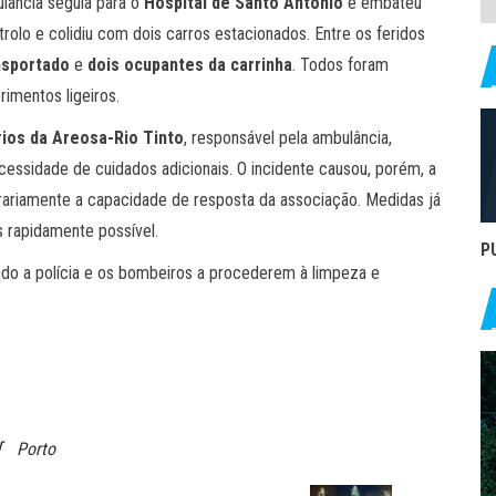
ulância seguia para o
Hospital de Santo António
e embateu
trolo e colidiu com dois carros estacionados. Entre os feridos
nsportado
e
dois ocupantes da carrinha
. Todos foram
imentos ligeiros.
ios da Areosa-Rio Tinto
, responsável pela ambulância,
essidade de cuidados adicionais. O incidente causou, porém, a
rariamente a capacidade de resposta da associação. Medidas já
 rapidamente possível.
P
ando a polícia e os bombeiros a procederem à limpeza e
r
Porto