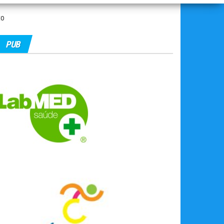
to
PUB