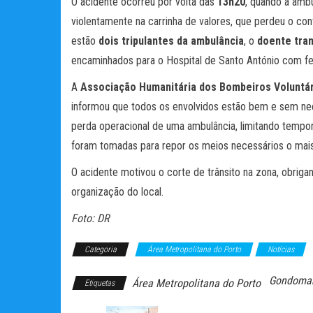
O acidente ocorreu por volta das
13h20
, quando a amb
violentamente na carrinha de valores, que perdeu o con
estão
dois tripulantes da ambulância
, o
doente tra
encaminhados para o Hospital de Santo António com fer
A
Associação Humanitária dos Bombeiros Voluntár
informou que todos os envolvidos estão bem e sem nec
perda operacional de uma ambulância, limitando tempo
foram tomadas para repor os meios necessários o mais
O acidente motivou o corte de trânsito na zona, obrig
organização do local.
Foto: DR
Categoria
Área Metropolitana do Porto
Notícias
Gondoma
Área Metropolitana do Porto
Etiquetas