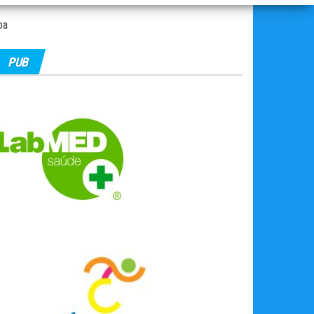
oa
PUB