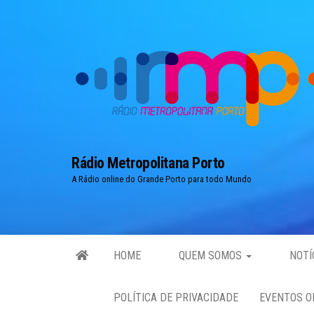
Skip
to
the
content
Rádio Metropolitana Porto
A Rádio online do Grande Porto para todo Mundo
HOME
QUEM SOMOS
NOTÍ
POLÍTICA DE PRIVACIDADE
EVENTOS O