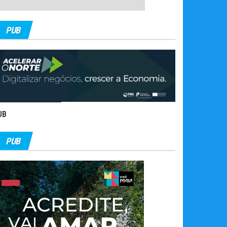
PUB
UB
PUB