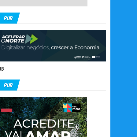
PUB
UB
PUB