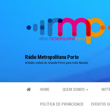
Skip
to
the
content
Rádio Metropolitana Porto
A Rádio online do Grande Porto para todo Mundo
HOME
QUEM SOMOS
NOTÍ
POLÍTICA DE PRIVACIDADE
EVENTOS O