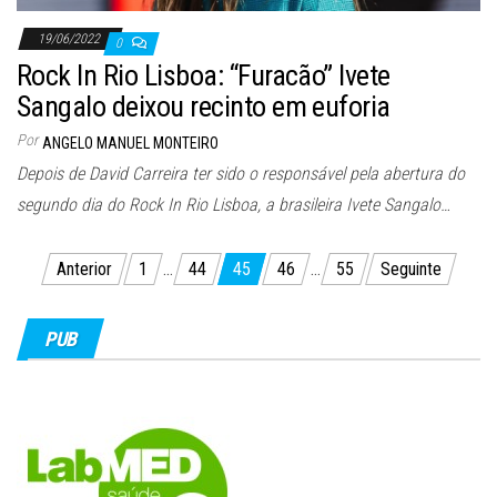
19/06/2022
0
Rock In Rio Lisboa: “Furacão” Ivete
Sangalo deixou recinto em euforia
Por
ANGELO MANUEL MONTEIRO
Depois de David Carreira ter sido o responsável pela abertura do
segundo dia do Rock In Rio Lisboa, a brasileira Ivete Sangalo…
Paginação
Anterior
1
…
44
45
46
…
55
Seguinte
dos
conteúdos
PUB