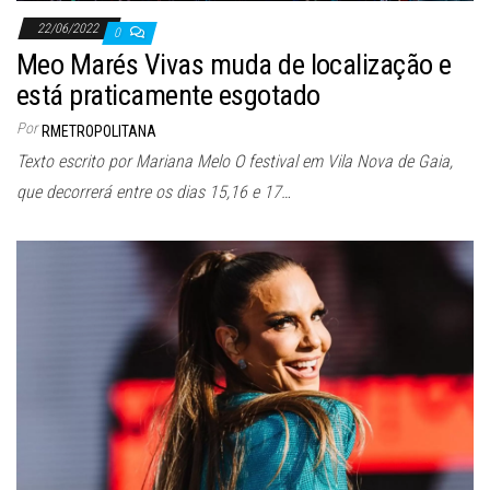
22/06/2022
0
Meo Marés Vivas muda de localização e
está praticamente esgotado
Por
RMETROPOLITANA
Texto escrito por Mariana Melo O festival em Vila Nova de Gaia,
que decorrerá entre os dias 15,16 e 17…