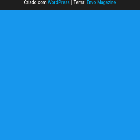
Criado com
WordPress
|
Tema:
Envo Magazine