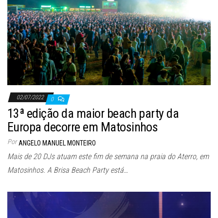
02/07/2022
0
13ª edição da maior beach party da
Europa decorre em Matosinhos
Por
ANGELO MANUEL MONTEIRO
Mais de 20 DJs atuam este fim de semana na praia do Aterro, em
Matosinhos. A Brisa Beach Party está…