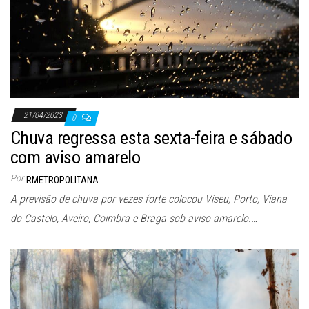
21/04/2023
0
Chuva regressa esta sexta-feira e sábado
com aviso amarelo
Por
RMETROPOLITANA
A previsão de chuva por vezes forte colocou Viseu, Porto, Viana
do Castelo, Aveiro, Coimbra e Braga sob aviso amarelo.…