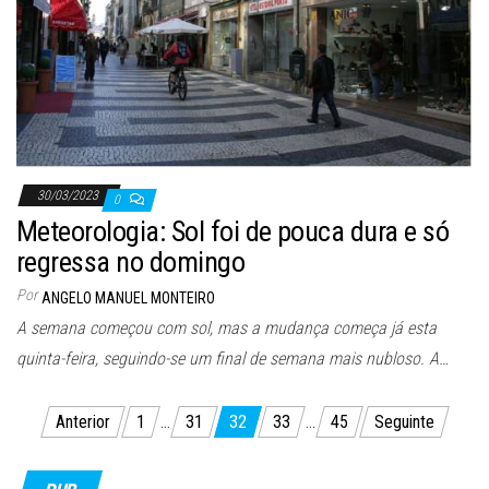
30/03/2023
0
Meteorologia: Sol foi de pouca dura e só
regressa no domingo
Por
ANGELO MANUEL MONTEIRO
A semana começou com sol, mas a mudança começa já esta
quinta-feira, seguindo-se um final de semana mais nubloso. A…
Paginação
Anterior
1
…
31
32
33
…
45
Seguinte
dos