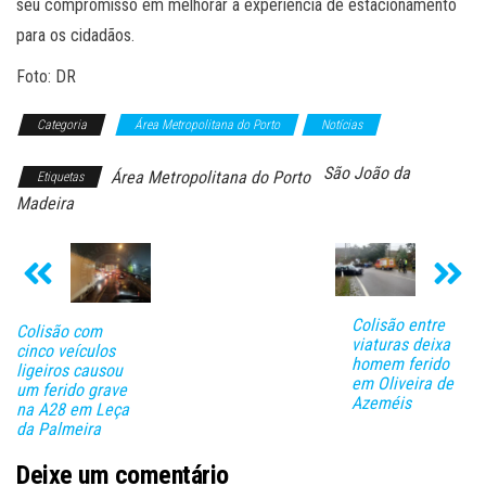
seu compromisso em melhorar a experiência de estacionamento
para os cidadãos.
Foto: DR
Categoria
Área Metropolitana do Porto
Notícias
São João da
Área Metropolitana do Porto
Etiquetas
Madeira
Colisão entre
Colisão com
viaturas deixa
cinco veículos
homem ferido
ligeiros causou
em Oliveira de
um ferido grave
Azeméis
na A28 em Leça
da Palmeira
Deixe um comentário