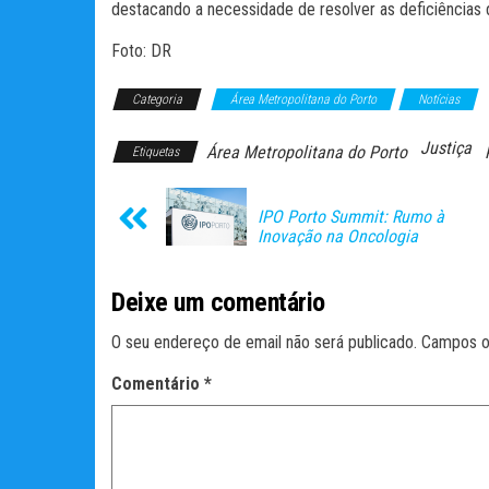
destacando a necessidade de resolver as deficiências
Foto: DR
Categoria
Área Metropolitana do Porto
Notícias
Justiça
Área Metropolitana do Porto
Etiquetas
IPO Porto Summit: Rumo à
Inovação na Oncologia
Deixe um comentário
O seu endereço de email não será publicado.
Campos o
Comentário
*