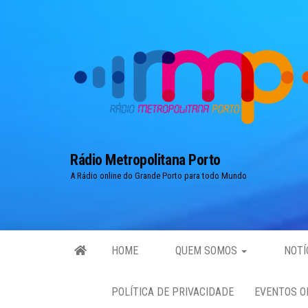
Skip
to
the
content
Rádio Metropolitana Porto
A Rádio online do Grande Porto para todo Mundo
HOME
QUEM SOMOS
NOTÍ
POLÍTICA DE PRIVACIDADE
EVENTOS O