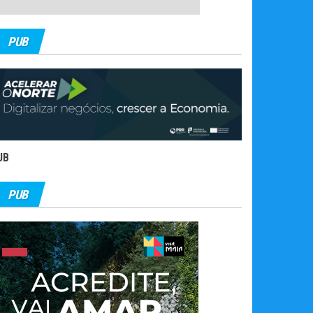
PUB
UB
PUB