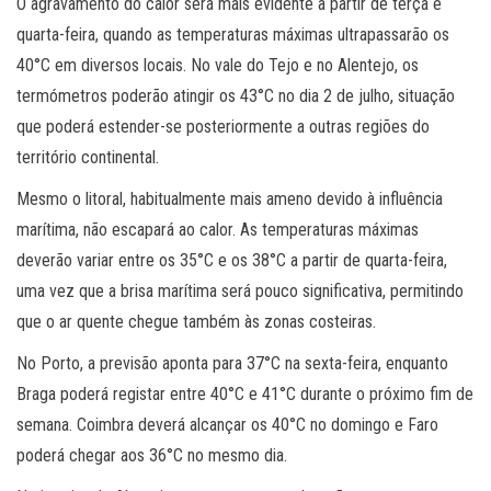
O agravamento do calor será mais evidente a partir de terça e
quarta-feira, quando as temperaturas máximas ultrapassarão os
40°C em diversos locais. No vale do Tejo e no Alentejo, os
termómetros poderão atingir os 43°C no dia 2 de julho, situação
que poderá estender-se posteriormente a outras regiões do
território continental.
Mesmo o litoral, habitualmente mais ameno devido à influência
marítima, não escapará ao calor. As temperaturas máximas
deverão variar entre os 35°C e os 38°C a partir de quarta-feira,
uma vez que a brisa marítima será pouco significativa, permitindo
que o ar quente chegue também às zonas costeiras.
No Porto, a previsão aponta para 37°C na sexta-feira, enquanto
Braga poderá registar entre 40°C e 41°C durante o próximo fim de
semana. Coimbra deverá alcançar os 40°C no domingo e Faro
poderá chegar aos 36°C no mesmo dia.