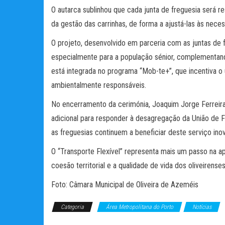
O autarca sublinhou que cada junta de freguesia será r
da gestão das carrinhas, de forma a ajustá-las às nece
O projeto, desenvolvido em parceria com as juntas de f
especialmente para a população sénior, complementando 
está integrada no programa “Mob-te+”, que incentiva o 
ambientalmente responsáveis.
No encerramento da cerimónia, Joaquim Jorge Ferreira 
adicional para responder à desagregação da União de F
as freguesias continuem a beneficiar deste serviço ino
O “Transporte Flexível” representa mais um passo na 
coesão territorial e a qualidade de vida dos oliveirenses
Foto: Câmara Municipal de Oliveira de Azeméis
Categoria
Área Metropolitana do Porto
Notícias