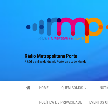
Skip
to
the
content
Rádio Metropolitana Porto
A Rádio online do Grande Porto para todo Mundo
HOME
QUEM SOMOS
NOTÍ
POLÍTICA DE PRIVACIDADE
EVENTOS O