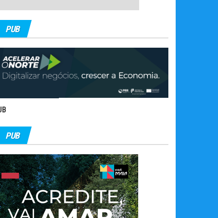
PUB
UB
PUB