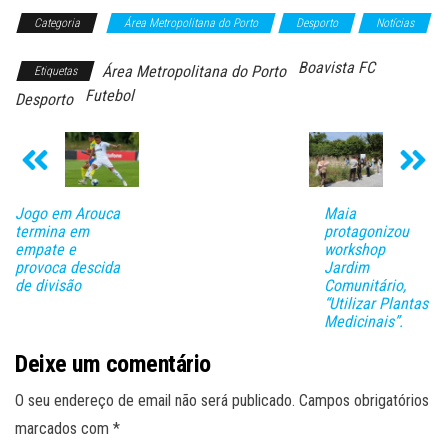
Categoria
Área Metropolitana do Porto
Desporto
Notícias
Boavista FC
Área Metropolitana do Porto
Etiquetas
Futebol
Desporto
Jogo em Arouca
Maia
termina em
protagonizou
empate e
workshop
provoca descida
Jardim
de divisão
Comunitário,
“Utilizar Plantas
Medicinais”.
Deixe um comentário
O seu endereço de email não será publicado.
Campos obrigatórios
marcados com
*