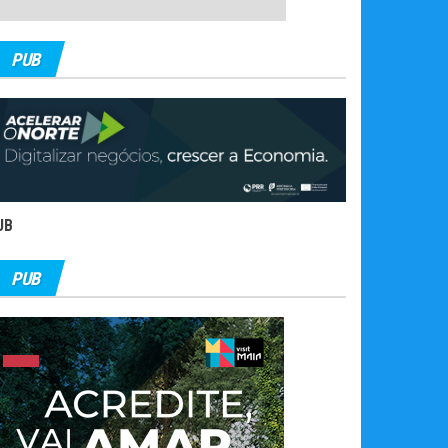
PUB
UB
PUB