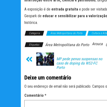
interseção entre arte, ciência e património
, dirigi
A exposição é de
entrada gratuita
e pode ser visitada
Geopark de
educar e sensibilizar para a valorizaçã
histórica.
Categoria
Área Metropolitana do Porto
Cultura e Art
Arouca
Área Metropolitana do Porto
Etiquetas
MP pede penas suspensas no
caso de doping da W52-FC
Porto
Deixe um comentário
O seu endereço de email não será publicado.
Campos o
Comentário
*