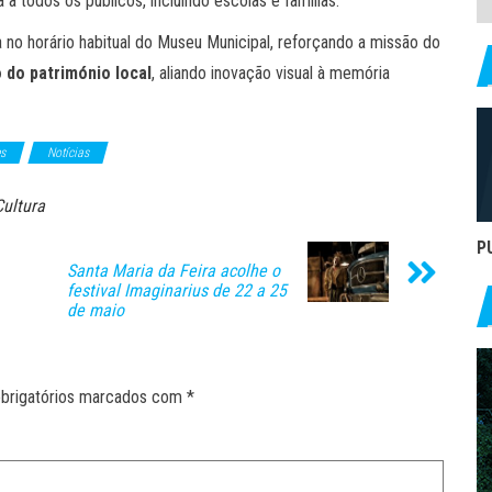
da a todos os públicos, incluindo escolas e famílias.
 no horário habitual do Museu Municipal, reforçando a missão do
o do património local
, aliando inovação visual à memória
es
Notícias
Cultura
P
Santa Maria da Feira acolhe o
festival Imaginarius de 22 a 25
de maio
brigatórios marcados com
*