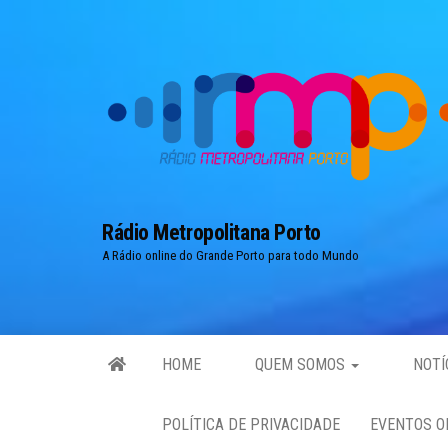
Skip
to
the
content
Rádio Metropolitana Porto
A Rádio online do Grande Porto para todo Mundo
HOME
QUEM SOMOS
NOTÍ
POLÍTICA DE PRIVACIDADE
EVENTOS O