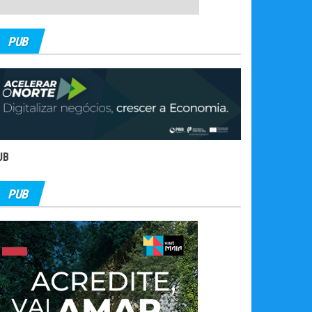
PUB
UB
PUB