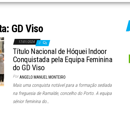
ta:
GD Viso
17/01/2024
0
Título Nacional de Hóquei Indoor
Conquistada pela Equipa Feminina
do GD Viso
Por
ANGELO MANUEL MONTEIRO
Mais uma conquista notável para a formação sediada
na freguesia de Ramalde, concelho do Porto. A equipa
sénior feminina do…