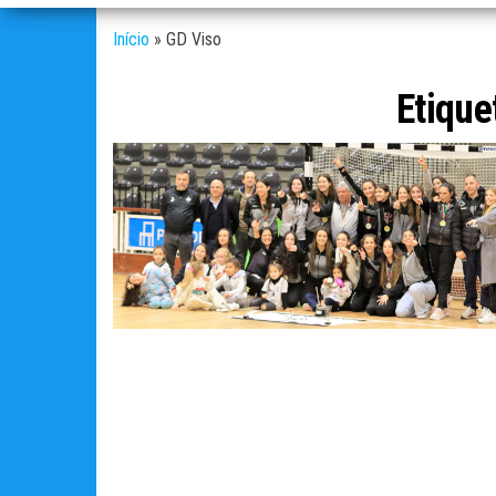
Início
»
GD Viso
Etique