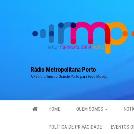
Skip
to
the
content
Rádio Metropolitana Porto
A Rádio online do Grande Porto para todo Mundo
HOME
QUEM SOMOS
NOTÍ
POLÍTICA DE PRIVACIDADE
EVENTOS O