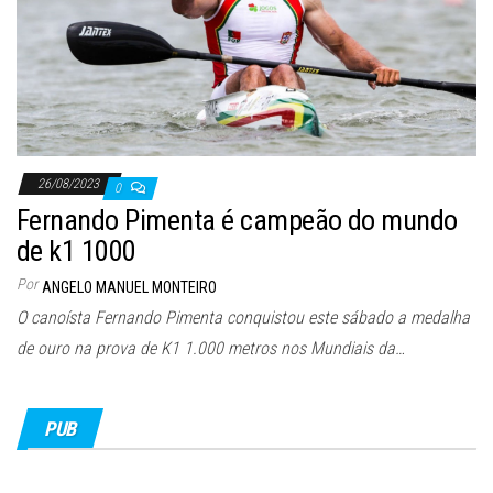
26/08/2023
0
Fernando Pimenta é campeão do mundo
de k1 1000
Por
ANGELO MANUEL MONTEIRO
O canoísta Fernando Pimenta conquistou este sábado a medalha
de ouro na prova de K1 1.000 metros nos Mundiais da…
PUB