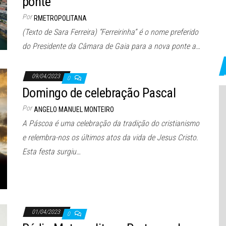
ponte
Por
RMETROPOLITANA
(Texto de Sara Ferreira) “Ferreirinha” é o nome preferido
do Presidente da Câmara de Gaia para a nova ponte a…
09/04/2023
0
Domingo de celebração Pascal
Por
ANGELO MANUEL MONTEIRO
A Páscoa é uma celebração da tradição do cristianismo
e relembra-nos os últimos atos da vida de Jesus Cristo.
Esta festa surgiu…
01/04/2023
0