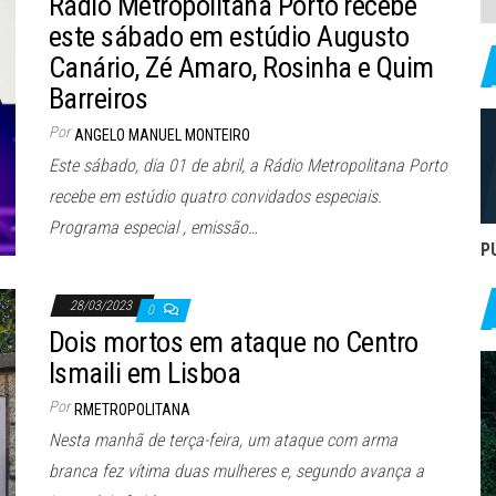
Rádio Metropolitana Porto recebe
este sábado em estúdio Augusto
Canário, Zé Amaro, Rosinha e Quim
Barreiros
Por
ANGELO MANUEL MONTEIRO
Este sábado, dia 01 de abril, a Rádio Metropolitana Porto
recebe em estúdio quatro convidados especiais.
Programa especial , emissão…
P
28/03/2023
0
Dois mortos em ataque no Centro
Ismaili em Lisboa
Por
RMETROPOLITANA
Nesta manhã de terça-feira, um ataque com arma
branca fez vítima duas mulheres e, segundo avança a