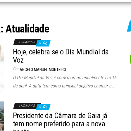
a:
Atualidade
17/04/2023
0
Hoje, celebra-se o Dia Mundial da
Voz
Por
ANGELO MANUEL MONTEIRO
O Dia Mundial da Voz é comemorado anualmente em 16
de abril. A data tem como principal objetivo chamar a…
11/04/2023
0
Presidente da Câmara de Gaia já
tem nome preferido para a nova