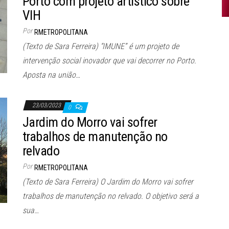
Porto com projeto artístico sobre
VIH
Por
RMETROPOLITANA
(Texto de Sara Ferreira) “IMUNE” é um projeto de
intervenção social inovador que vai decorrer no Porto.
Aposta na união…
23/03/2023
0
Jardim do Morro vai sofrer
trabalhos de manutenção no
relvado
Por
RMETROPOLITANA
(Texto de Sara Ferreira) O Jardim do Morro vai sofrer
trabalhos de manutenção no relvado. O objetivo será a
sua…