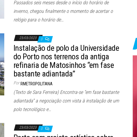
Passados seis meses desde o início do horário de
inverno, chegou finalmente o momento de acertar o
relógio para o horário de…
23/03/2023
0
Instalação de polo da Universidade
do Porto nos terrenos da antiga
refinaria de Matosinhos “em fase
bastante adiantada”
Por
RMETROPOLITANA
(Texto de Sara Ferreira) Encontra-se “em fase bastante
adiantada” a negociação com vista à instalação de um
polo tecnológico e…
23/03/2023
0