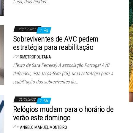
Lusa, dois feridos…
28/03/2023
0
Sobreviventes de AVC pedem
estratégia para reabilitação
Por
RMETROPOLITANA
(Texto de Sara Ferreira) A associação Portugal AVC
defendeu, esta terça-feira (28), uma estratégia para a
reabilitação dos sobreviventes de…
25/03/2023
0
Relógios mudam para o horário de
verão este domingo
Por
ANGELO MANUEL MONTEIRO