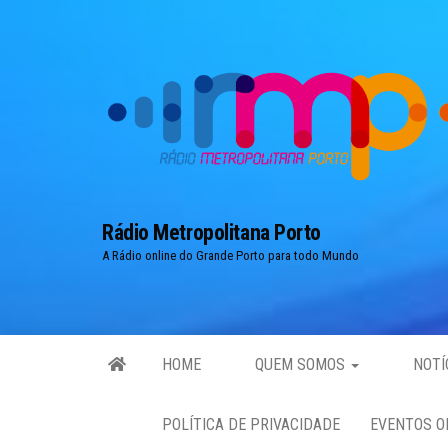
Skip
to
the
content
Rádio Metropolitana Porto
A Rádio online do Grande Porto para todo Mundo
HOME
QUEM SOMOS
NOTÍ
POLÍTICA DE PRIVACIDADE
EVENTOS O