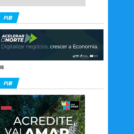
PUB
UB
PUB