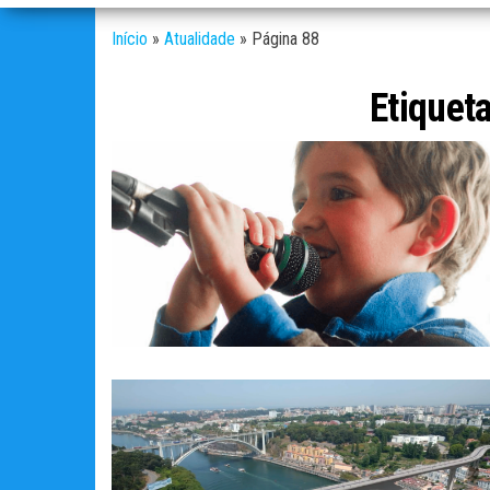
Início
»
Atualidade
»
Página 88
Etiquet