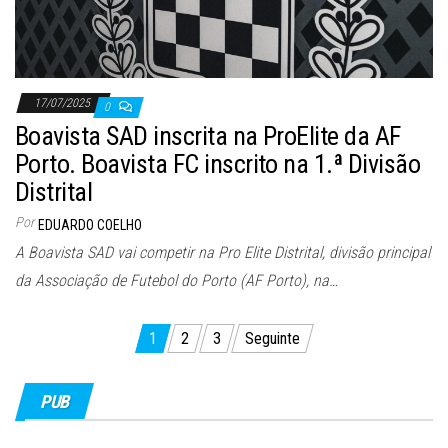
17/07/2025
0
Boavista SAD inscrita na ProElite da AF
Porto. Boavista FC inscrito na 1.ª Divisão
Distrital
Por
EDUARDO COELHO
A Boavista SAD vai competir na Pro Elite Distrital, divisão principal
da Associação de Futebol do Porto (AF Porto), na…
Paginação
1
2
3
Seguinte
dos
conteúdos
PUB