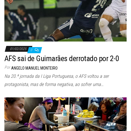
01/02/2025
0
AFS sai de Guimarães derrotado por 2-0
Por
ANGELO MANUEL MONTEIRO
Na 20.ª jornada da I Liga Portuguesa, o AFS voltou a ser
protagonista, mas de forma negativa, ao sofrer uma…